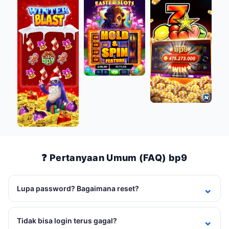
❓ Pertanyaan Umum (FAQ) bp9
Lupa password? Bagaimana reset?
Tidak bisa login terus gagal?