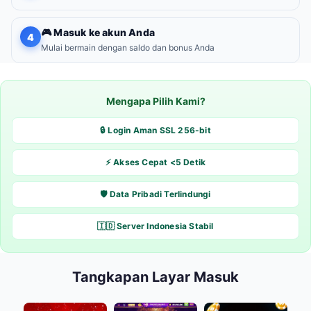
🎮 Masuk ke akun Anda
4
Mulai bermain dengan saldo dan bonus Anda
Mengapa Pilih Kami?
🔒 Login Aman SSL 256-bit
⚡ Akses Cepat <5 Detik
🛡️ Data Pribadi Terlindungi
🇮🇩 Server Indonesia Stabil
Tangkapan Layar Masuk