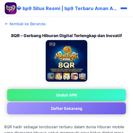
💎 bp9 Situs Resmi | bp9 Terbaru Aman Anti Rungkad ⚡
← Kembali ke Beranda
8QR – Gerbang Hiburan Digital Terlengkap dan Inovatif
Unduh APK
Daftar Sekarang
8QR hadir sebagai terobosan terbaru dalam dunia hiburan mobile
yang dirancang khusus untuk memenuhi gaya hidup digital masa